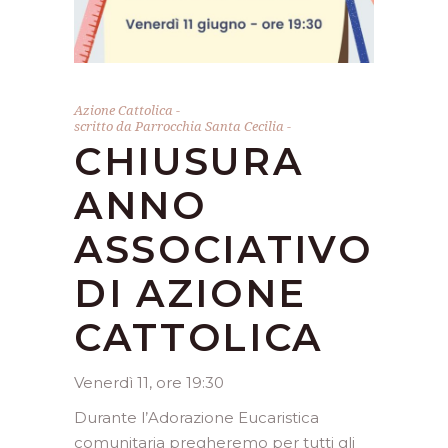
Azione Cattolica
scritto da
Parrocchia Santa Cecilia
CHIUSURA
ANNO
ASSOCIATIVO
DI AZIONE
CATTOLICA
Venerdì 11, ore 19:30
Durante l’Adorazione Eucaristica
comunitaria pregheremo per tutti gli