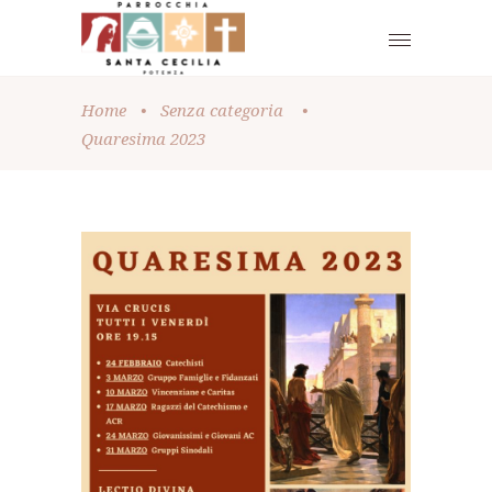
Home
•
Senza categoria
•
Quaresima 2023