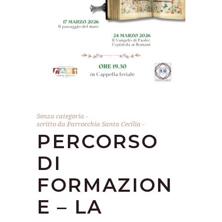
Senza categoria
scritto da
Parrocchia Santa Cecilia
PERCORSO
DI
FORMAZION
E – LA