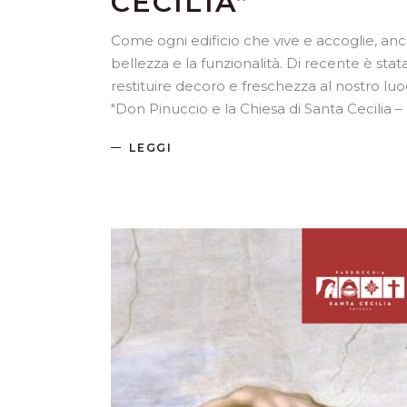
CECILIA”
Come ogni edificio che vive e accoglie, anc
bellezza e la funzionalità. Di recente è stat
restituire decoro e freschezza al nostro luo
"Don Pinuccio e la Chiesa di Santa Cecilia 
LEGGI