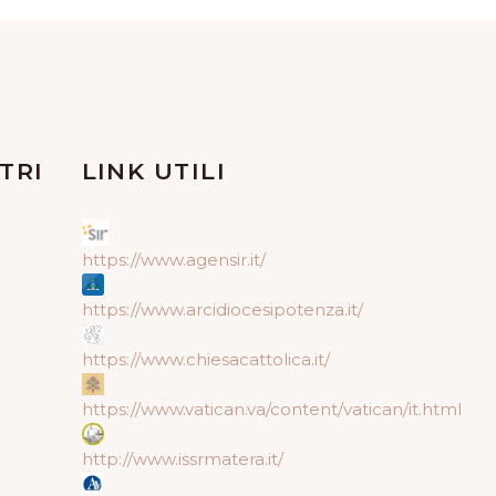
TRI
LINK UTILI
https://www.agensir.it/
https://www.arcidiocesipotenza.it/
https://www.chiesacattolica.it/
https://www.vatican.va/content/vatican/it.html
http://www.issrmatera.it/